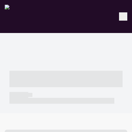
----- ----- -- ------ ---- ---- -- ----- -----
----- --- ------
----- -----
----- ----- -- ------ ---- ---- -- ----- ----- ----- --- ------