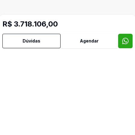
R$ 3.718.106,00
Imóveis semelhantes
Confira imóveis semelhantes
Dúvidas
Agendar
Cód:
RE49755
Comparar
Có