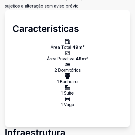
sujeitos a alteração sem aviso prévio.
Características
Área Total
49
m²
Área Privativa
49
m²
2
Dormitório
s
1
Banheiro
1
Suíte
1
Vaga
Infraestrutura