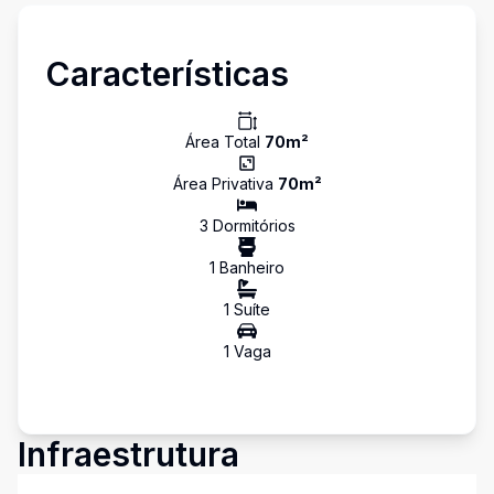
Características
Área Total
70
m²
Área Privativa
70
m²
3
Dormitório
s
1
Banheiro
1
Suíte
1
Vaga
Infraestrutura