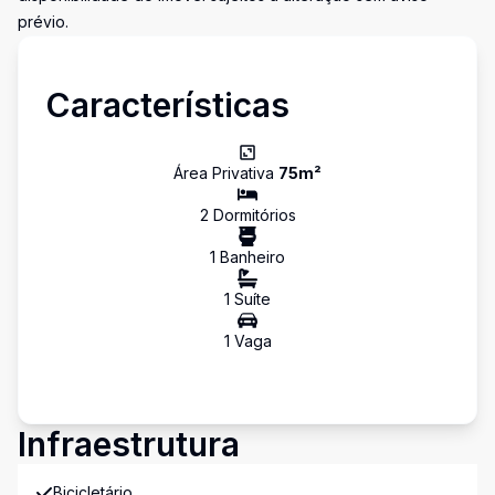
prévio.
Características
Área Privativa
75
m²
2
Dormitório
s
1
Banheiro
1
Suíte
1
Vaga
Infraestrutura
Bicicletário