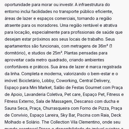
oportunidade para morar ou investir. A infraestrutura do
entorno inclui facilidades no transporte público eficiente,
áreas de lazer e espaços comerciais, tornando a região
atraente para os moradores. Uma região rentável e atrativa
para locação, especialmente para profissionais de saúde que
desejam estar próximos aos seus locais de trabalho. Seus
apartamentos são funcionais, com metragens de 36m² (1
dormitório), e studios de 25m². Plantas pensadas para
aproveitar cada metro quadrado, criando ambientes
confortáveis e práticos. Sua área de lazer é marca registrada
da linha. Completa e moderna, valorizando o bem-estar e o
imóvel: Bicicletário, Lobby, Coworking, Central Delivery,
Espaço para Mini Market, Salão de Festas Gourmet com Praça
de Apoio, Lavanderia Coletiva, Pet care, Espaço Pet, Fitness e
Fitness Externo, Sala de Massagem, Descanso com ducha e
Sauna Seca, Praça, Churrasqueira com Forno de Pizza, Praça
de Convívio, Espaço Lareira, Sky Bar, Piscina com Raia, Deck
Molhado e Solário. The Collection Vila Clementino, onde seu
mundo acontece! Preço e disponibilidade do imóvel sujeitos a