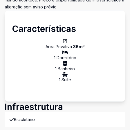
alteração sem aviso prévio.
Características
Área Privativa
36
m²
1
Dormitório
1
Banheiro
1
Suíte
Infraestrutura
Bicicletário