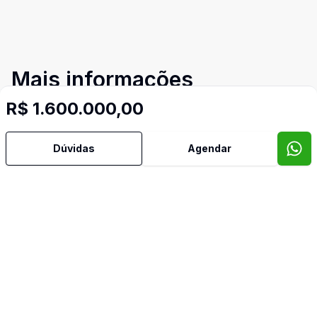
Mais informações
R$ 1.600.000,00
Área de Serviço
Dúvidas
Agendar
Cozinha
Sacada
Vista Panorâmica
Imóveis semelhantes
Confira imóveis semelhantes