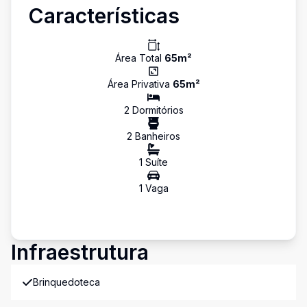
Características
Área Total
65
m²
Área Privativa
65
m²
2
Dormitório
s
2
Banheiro
s
1
Suíte
1
Vaga
Infraestrutura
Brinquedoteca