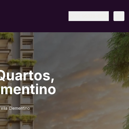
(11) 95328-6805
Quartos,
lementino
 Vila Clementino