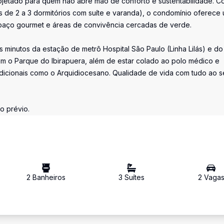
ojetado para quem não abre mão de conforto e sustentabilidade. C
es de 2 a 3 dormitórios com suíte e varanda), o condomínio oferece
espaço gourmet e áreas de convivência cercadas de verde.
 minutos da estação de metrô Hospital São Paulo (Linha Lilás) e do
m o Parque do Ibirapuera, além de estar colado ao polo médico e
radicionais como o Arquidiocesano. Qualidade de vida com tudo ao 
o prévio.
2
Banheiro
s
3
Suíte
s
2
Vaga