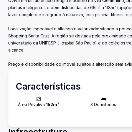
GViva em um autêntico refúgio moderno na Vila Clementino, pr
plantas inteligentes e bem distribuídas de 66m² a 118m² (opçõ
lazer completo e integrado à natureza, com piscina, fitness, 
Localização impecável e altamente valorizada: situado a poucos
Shopping Santa Cruz. A região se destaca pela proximidade co
universitário da UNIFESP (Hospital São Paulo) e de colégios t
alcance!
Preço e disponibilidade do imóvel sujeitos a alteração sem avis
Características
Área Privativa
152
m²
3
Dormitório
s