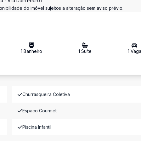
a - Vila Dom Pedro I
nibilidade do imóvel sujeitos a alteração sem aviso prévio.
1
Banheiro
1
Suíte
1
Vag
Churrasqueira Coletiva
Espaco Gourmet
Piscina Infantil