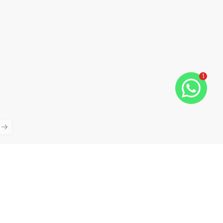
1
ious slide
Next slide
Cód:
RE46906
Comparar