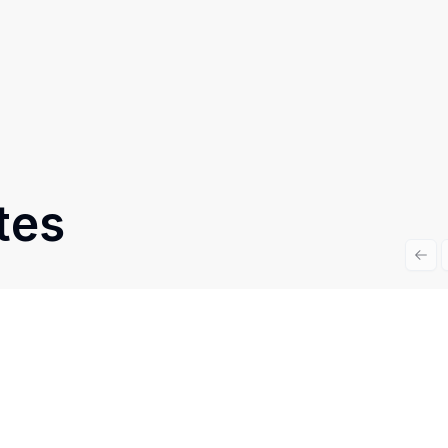
tes
Prev
Cód:
RE46907
Comparar