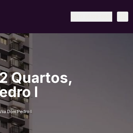
(11) 95328-6805
2 Quartos,
edro I
Vila Dom Pedro I