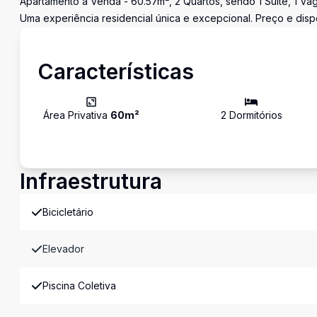
Apartamento à Venda - 60.57m², 2 Quartos, sendo 1 Suíte, 1 Vag
Uma experiência residencial única e excepcional. Preço e dispo
Características
Área Privativa
60
m²
2
Dormitório
s
Infraestrutura
Bicicletário
Elevador
Piscina Coletiva