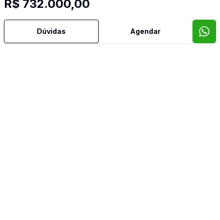
R$ 732.000,00
Dúvidas
Agendar
Imóveis semelhantes
Confira imóveis semelhantes
Cód:
RE33374
Comparar
Có