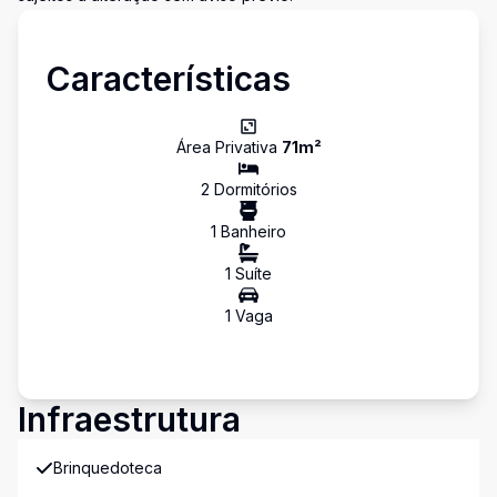
Características
Área Privativa
71
m²
2
Dormitório
s
1
Banheiro
1
Suíte
1
Vaga
Infraestrutura
Brinquedoteca