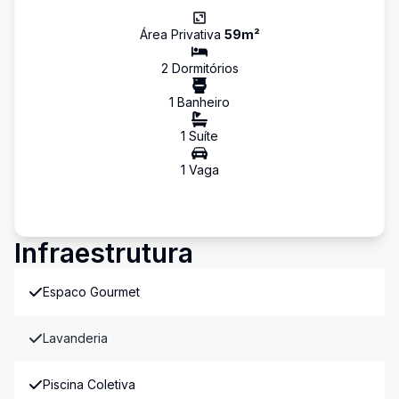
Área Privativa
59
m²
2
Dormitório
s
1
Banheiro
1
Suíte
1
Vaga
Infraestrutura
Espaco Gourmet
Lavanderia
Piscina Coletiva