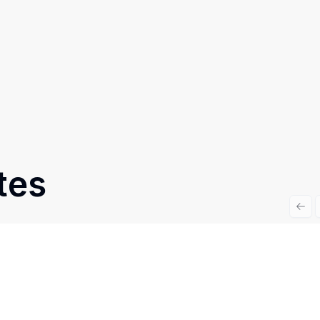
tes
Prev
Cód:
RE56359
Comparar