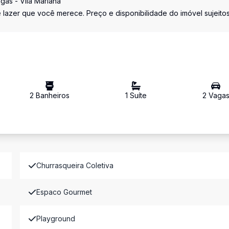
gas - Vila Mariana
azer que você merece. Preço e disponibilidade do imóvel sujeitos
2
Banheiro
s
1
Suíte
2
Vaga
Churrasqueira Coletiva
Espaco Gourmet
Playground