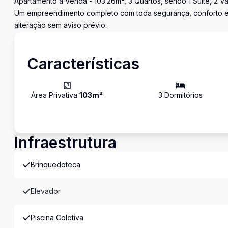
Apartamento à Venda - 103.26m², 3 Quartos, sendo 1 Suíte, 2 Va
Um empreendimento completo com toda segurança, conforto e l
alteração sem aviso prévio.
Características
Área Privativa
103
m²
3
Dormitório
s
Infraestrutura
Brinquedoteca
Elevador
Piscina Coletiva