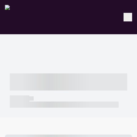
----- ----- -- ------ ---- ---- -- ----- -----
----- --- ------
----- -----
----- ----- -- ------ ---- ---- -- ----- ----- ----- --- ------