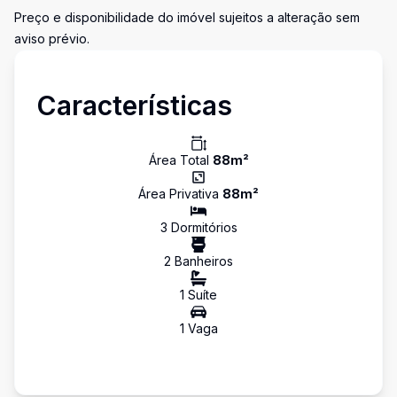
Preço e disponibilidade do imóvel sujeitos a alteração sem
aviso prévio.
Características
Área Total
88
m²
Área Privativa
88
m²
3
Dormitório
s
2
Banheiro
s
1
Suíte
1
Vaga