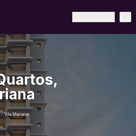
(11) 95328-6805
Quartos,
riana
- Vila Mariana