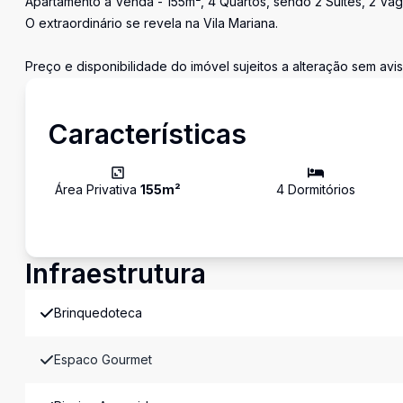
Apartamento à Venda - 155m², 4 Quartos, sendo 2 Suítes, 2 Vag
O extraordinário se revela na Vila Mariana.
Preço e disponibilidade do imóvel sujeitos a alteração sem avis
Características
Área Privativa
155
m²
4
Dormitório
s
Infraestrutura
Brinquedoteca
Espaco Gourmet