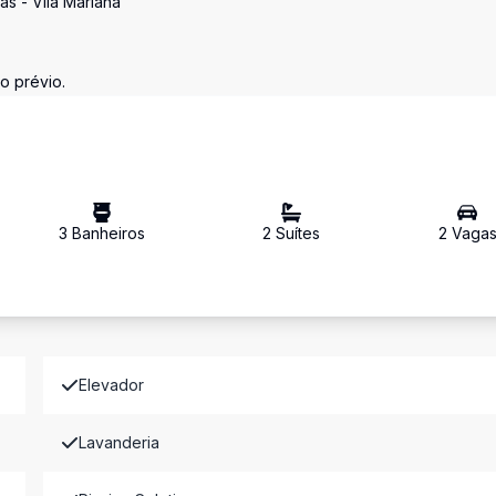
as - Vila Mariana
o prévio.
3
Banheiro
s
2
Suíte
s
2
Vaga
Elevador
Lavanderia