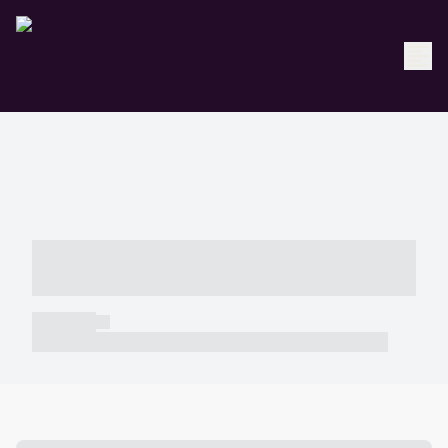
----- ----- -- ------ ---- ---- -- ----- -----
----- --- ------
----- -----
----- ----- -- ------ ---- ---- -- ----- ----- ----- --- ------