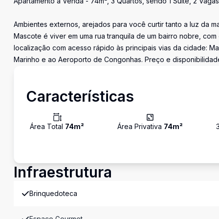
Apartamento à Venda - 74m², 3 Quartos, sendo 1 Suíte, 2 Vagas
Ambientes externos, arejados para você curtir tanto a luz da m
Mascote é viver em uma rua tranquila de um bairro nobre, com
localização com acesso rápido às principais vias da cidade: Mar
Marinho e ao Aeroporto de Congonhas. Preço e disponibilidade 
Características
Área Total
74
m²
Área Privativa
74
m²
Infraestrutura
Brinquedoteca
Espaco Gourmet