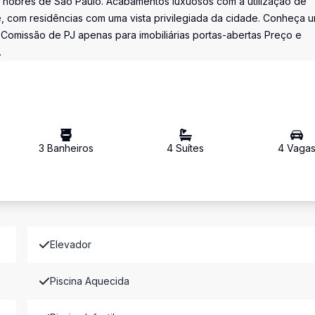
is nobres de São Paulo. Acabamentos luxuosos com a utilização de
, com residências com uma vista privilegiada da cidade. Conheça 
 *Comissão de PJ apenas para imobiliárias portas-abertas Preço e
.
3
Banheiro
s
4
Suíte
s
4
Vaga
Elevador
Piscina Aquecida