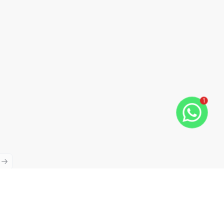
1
ious slide
Next slide
Cód:
RE46030
Comparar