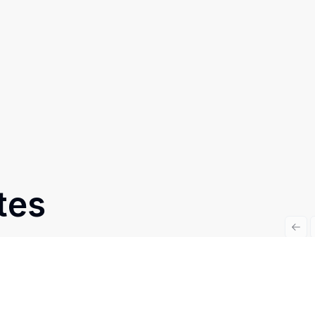
tes
Prev
Cód:
RE46031
Comparar