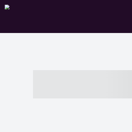
----- ----- -- -
- ------