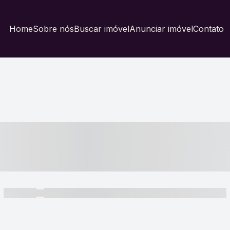
Home
Sobre nós
Buscar imóvel
Anunciar imóvel
Contato
----- ---- ---- -- ----
----- -----
----- ----- -- ------ ---- ---- -- ----- ----- ----- --- ------