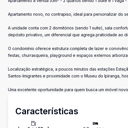
Apartamento á venda 53m² - 2 quartos sendo 1 Suíte e 1 vaga - 
Apartamento novo, no contrapiso, ideal para personalizar do s
A unidade conta com 2 dormitórios (sendo 1 suíte), sala confo
depósito privativo, um diferencial que agrega praticidade ao di
O condomínio oferece estrutura completa de lazer e convivência, 
festas, churrasqueira, playground e espaços externos arboriz
Localização estratégica, a poucos minutos das estações Estaçã
Santos-Imigrantes e proximidade com o Museu do Ipiranga, hosp
Uma excelente oportunidade para quem busca um imóvel novo, 
Características