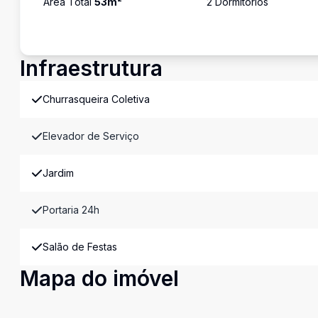
Área Total
53
m²
2
Dormitório
s
Infraestrutura
Churrasqueira Coletiva
Elevador de Serviço
Jardim
Portaria 24h
Salão de Festas
Mapa do imóvel