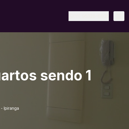
(11) 95328-6805
artos sendo 1
- Ipiranga