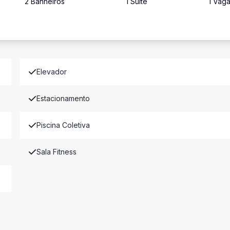
2
Banheiro
s
1
Suíte
1
Vag
Elevador
Estacionamento
Piscina Coletiva
Sala Fitness