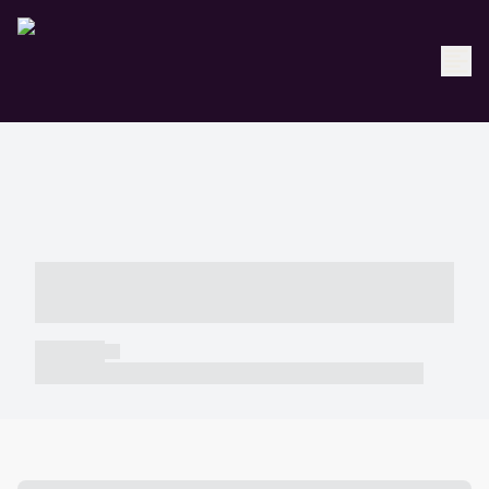
----- ----- -- ------ ---- ---- -- ----- -----
----- --- ------
----- -----
----- ----- -- ------ ---- ---- -- ----- ----- ----- --- ------