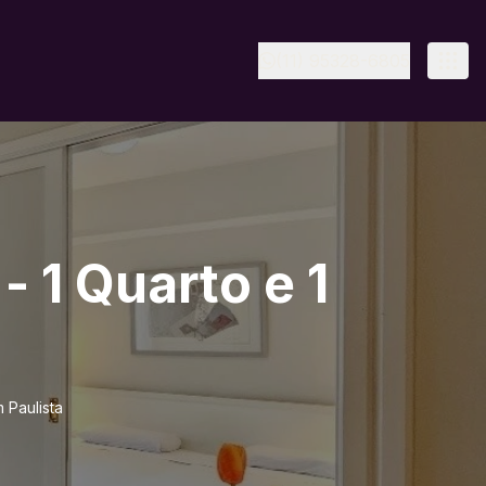
(11) 95328-6805
 1 Quarto e 1
 Paulista