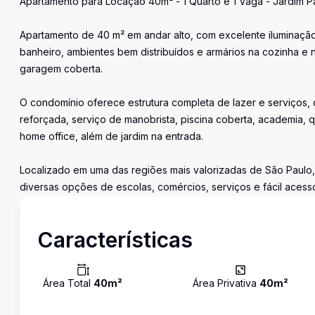
Apartamento para Locação 40m² - 1 Quarto e 1 Vaga - Jardim Pa
Apartamento de 40 m² em andar alto, com excelente iluminação na
banheiro, ambientes bem distribuídos e armários na cozinha e n
garagem coberta.
O condomínio oferece estrutura completa de lazer e serviços,
reforçada, serviço de manobrista, piscina coberta, academia, 
home office, além de jardim na entrada.
Localizado em uma das regiões mais valorizadas de São Paulo, 
diversas opções de escolas, comércios, serviços e fácil acesso
Características
Área Total
40
m²
Área Privativa
40
m²