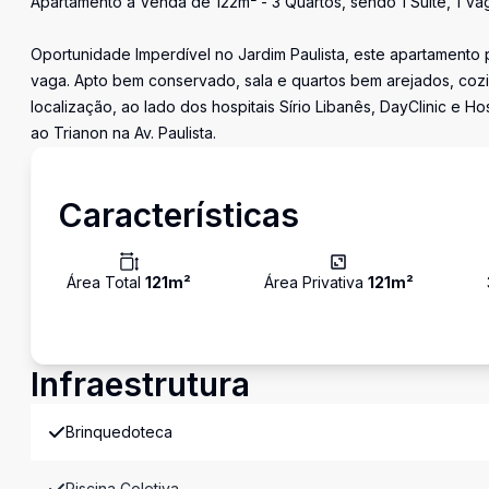
Apartamento à Venda de 122m² - 3 Quartos, sendo 1 Suíte, 1 Vag
Oportunidade Imperdível no Jardim Paulista, este apartamento p
vaga. Apto bem conservado, sala e quartos bem arejados, coz
localização, ao lado dos hospitais Sírio Libanês, DayClinic e
ao Trianon na Av. Paulista.
Características
Área Total
121
m²
Área Privativa
121
m²
Infraestrutura
Brinquedoteca
Piscina Coletiva