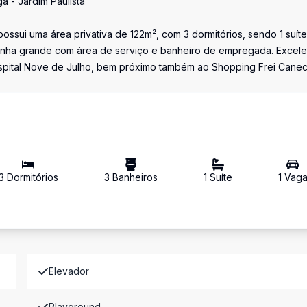
a - Jardim Paulista
ossui uma área privativa de 122m², com 3 dormitórios, sendo 1 suíte
inha grande com área de serviço e banheiro de empregada. Excele
 Hospital Nove de Julho, bem próximo também ao Shopping Frei Cane
3
Dormitório
s
3
Banheiro
s
1
Suíte
1
Vag
Elevador
Playground