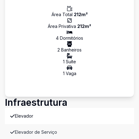
Área Total
212
m²
Área Privativa
212
m²
4
Dormitório
s
2
Banheiro
s
1
Suíte
1
Vaga
Infraestrutura
Elevador
Elevador de Serviço