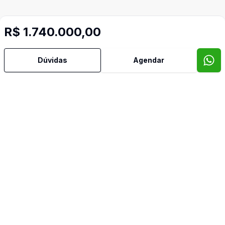
R$ 1.740.000,00
Dúvidas
Agendar
Mais informações
Área de Serviço
Armários Embutidos
Cozinha
Lavabo
Imóveis semelhantes