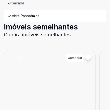
Sacada
Vista Panorâmica
Imóveis semelhantes
Confira imóveis semelhantes
Cód:
RE57353
Comparar
Có