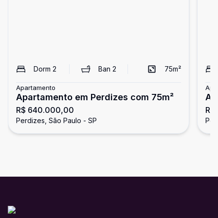
Dorm
2
Ban
2
75
m²
Apartamento
Apa
Apartamento em Perdizes com 75m²
Ap
R$ 640.000,00
R$ 
Qu
Perdizes, São Paulo - SP
Per
Pe