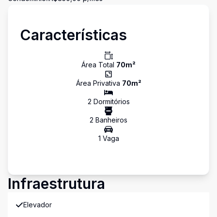
Características
Área Total
70
m²
Área Privativa
70
m²
2
Dormitório
s
2
Banheiro
s
1
Vaga
Infraestrutura
Elevador