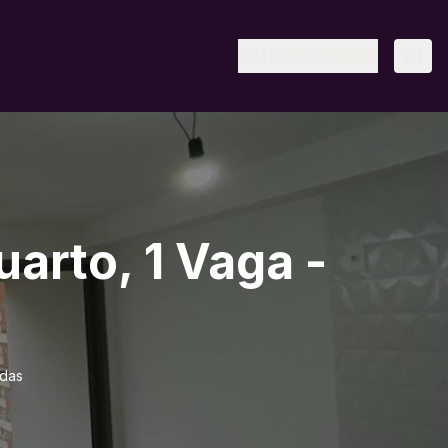
(11) 95328-6805
arto, 1 Vaga -
udas