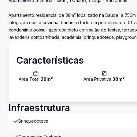
Apartamento à Venda - 38m², 1 Quarto, 1 Vaga - São Judas
Apartamento residencial de 38m² localizado na Saúde, a 750m 
integrada com a cozinha, banheiro todo em porcelanato e 01 
condomínio possui lazer completo com salão de festas, terraço
lavanderia compartilhada, academia, brinquedoteca, playground, p
Características
Área Total
38
m²
Área Privativa
38
m²
Infraestrutura
Brinquedoteca
Condomínio Fechado