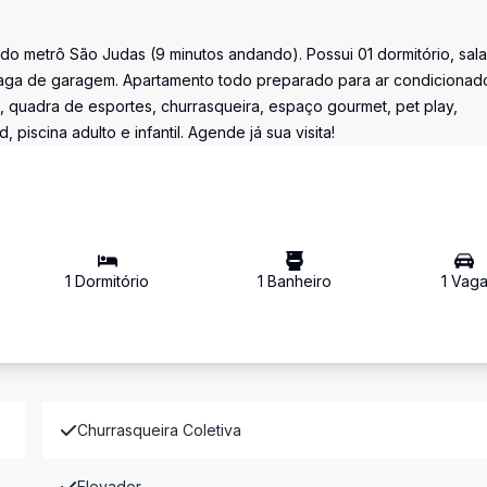
do metrô São Judas (9 minutos andando). Possui 01 dormitório, sala
vaga de garagem. Apartamento todo preparado para ar condicionad
, quadra de esportes, churrasqueira, espaço gourmet, pet play,
iscina adulto e infantil. Agende já sua visita!
1
Dormitório
1
Banheiro
1
Vag
Churrasqueira Coletiva
Elevador