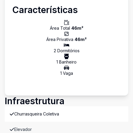
Características
Área Total
46
m²
Área Privativa
46
m²
2
Dormitório
s
1
Banheiro
1
Vaga
Infraestrutura
Churrasqueira Coletiva
Elevador