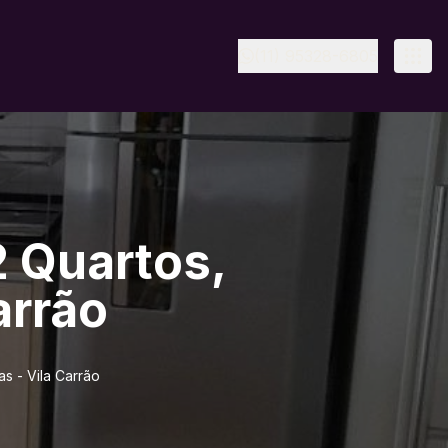
(11) 95328-6805
 Quartos,
arrão
s - Vila Carrão