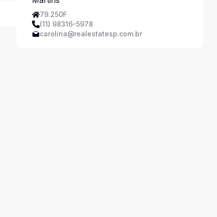
79.250F
(11) 98316-5978
carolina@realestatesp.com.br