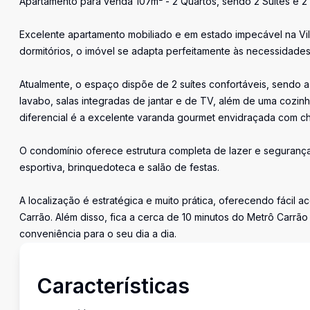
Apartamento para venda 107m² - 2 Quartos, sendo 2 Suítes e 2 
Excelente apartamento mobiliado e em estado impecável na Vila
dormitórios, o imóvel se adapta perfeitamente às necessidades 
Atualmente, o espaço dispõe de 2 suítes confortáveis, sendo
lavabo, salas integradas de jantar e de TV, além de uma cozi
diferencial é a excelente varanda gourmet envidraçada com ch
O condomínio oferece estrutura completa de lazer e segurança
esportiva, brinquedoteca e salão de festas.
A localização é estratégica e muito prática, oferecendo fácil a
Carrão. Além disso, fica a cerca de 10 minutos do Metrô Carrão
conveniência para o seu dia a dia.
Características