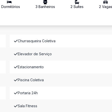
3
Dormitório
s
3
Banheiro
s
2
Suíte
s
2
Vaga
Churrasqueira Coletiva
Elevador de Serviço
Estacionamento
Piscina Coletiva
Portaria 24h
Sala Fitness