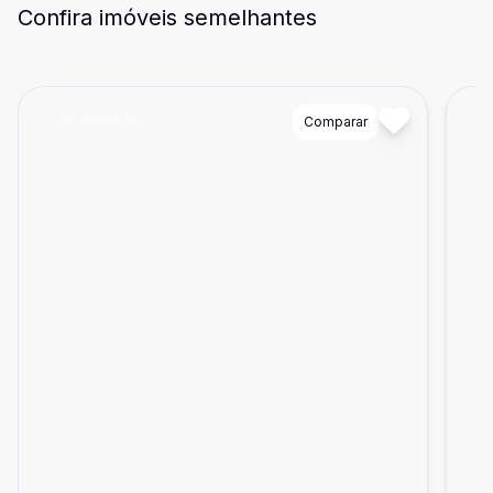
Confira imóveis semelhantes
Cód:
RE55838
Comparar
Có