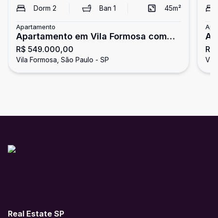
Dorm
2
Ban
1
45
m²
Apartamento
Apa
Apartamento em Vila Formosa com
Ap
R$ 549.000,00
R$
45m²
- 
Vila Formosa, São Paulo - SP
Vil
Real Estate SP