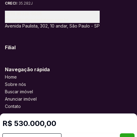
CRECI:
35.282J
(11) 95328-6805
contato@realestatesp.com.br
Avenida Paulista, 302, 10 andar, São Paulo - SP
Filial
Navegação rápida
Home
Sobre nós
Buscar imóvel
Anunciar imóvel
Contato
R$ 530.000,00
Imobiliária Certificada:
Selo de Tecnologia Loft