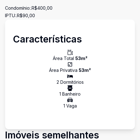
Condomínio:.R$400,00
IPTU:.R$90,00
Características
Área Total
53
m²
Área Privativa
53
m²
2
Dormitório
s
1
Banheiro
1
Vaga
Imóveis semelhantes