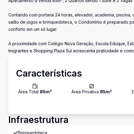
Apartamento à Venda 85m², 2 Quartos sendo 1 Suíte e 2 Vagas
Contando com portaria 24 horas, elevador, academia, piscina, q
salão de jogos e brinquedoteca, o Condomínio é preparado p
conforto em um só lugar.
A proximidade com Colégio Nova Geração, Escola Eduque, Esta
Imigrantes e Shopping Plaza Sul acrescenta praticidade e como
Características
Área Total
85
m²
Área Privativa
85
m²
2
Infraestrutura
Brinquedoteca