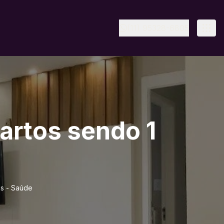
(11) 95328-6805
artos sendo 1
as - Saúde