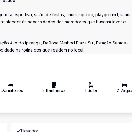
 - Saúde
uadra esportiva, salão de festas, churrasqueira, playground, sauna
ara atender às necessidades dos moradores que buscam lazer e
ção Alto do Ipiranga, DeRose Method Plaza Sul, Estação Santos -
didade na rotina dos que residem no local.
Dormitório
s
2
Banheiro
s
1
Suíte
2
Vaga
Elevador