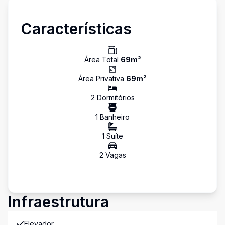
Características
Área Total
69
m²
Área Privativa
69
m²
2
Dormitório
s
1
Banheiro
1
Suíte
2
Vaga
s
Infraestrutura
Elevador