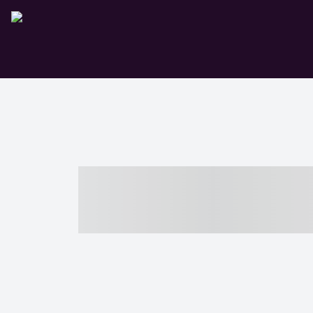
----- ----- -- -
- ------