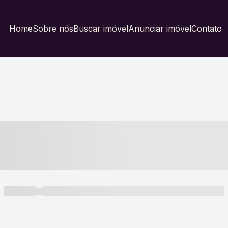
Home
Sobre nós
Buscar imóvel
Anunciar imóvel
Contato
----- ---- ---- -- ----
----- -----
----- ----- -- ------ ---- ---- -- ----- ----- ----- --- ------