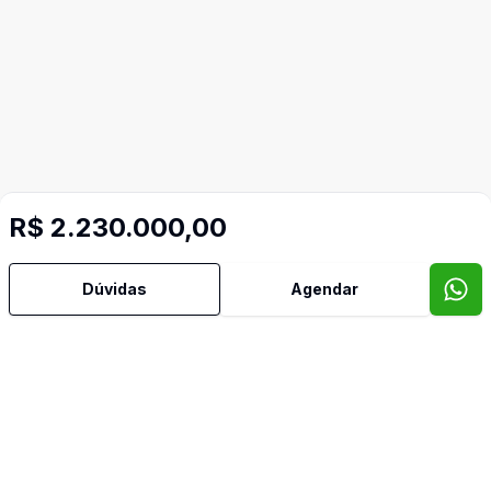
R$ 2.230.000,00
Mais informações
Dúvidas
Agendar
Água Quente
Ar Condicionado
Área de Serviço