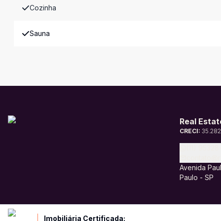
Cozinha
Sauna
Real Estat
CRECI:
35.28
(11) 9532
contato@r
Avenida Paul
Paulo - SP
Imobiliária Certificada: