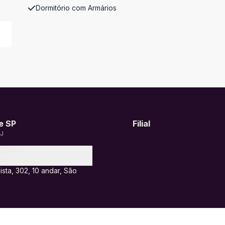
Dormitório com Armários
e SP
Filial
2J
8-6805
ealestatesp.com.br
ista, 302, 10 andar, São