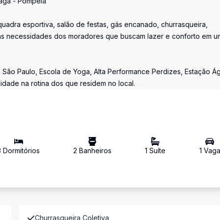
Vaga - Pompeia
quadra esportiva, salão de festas, gás encanado, churrasqueira,
às necessidades dos moradores que buscam lazer e conforto em u
ão Paulo, Escola de Yoga, Alta Performance Perdizes, Estação Á
dade na rotina dos que residem no local.
3
Dormitório
s
2
Banheiro
s
1
Suíte
1
Vag
Churrasqueira Coletiva