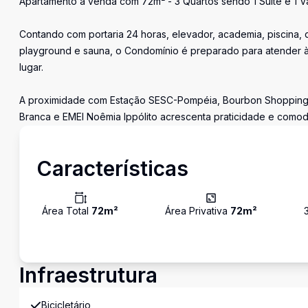
Apartamento à venda com 72m² - 3 Quartos sendo 1 Suíte e 1 
Contando com portaria 24 horas, elevador, academia, piscina, 
playground e sauna, o Condomínio é preparado para atender 
lugar.
A proximidade com Estação SESC-Pompéia, Bourbon Shopping S
Branca e EMEI Noêmia Ippólito acrescenta praticidade e comodi
Características
Área Total
72
m²
Área Privativa
72
m²
Infraestrutura
Bicicletário