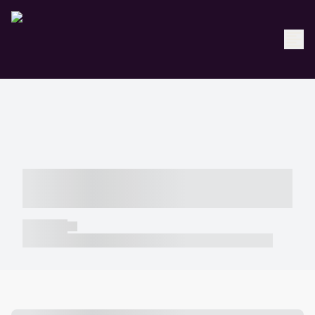
----- ----- -- ------ ---- ---- -- ----- -----
----- --- ------
----- -----
----- ----- -- ------ ---- ---- -- ----- ----- ----- --- ------