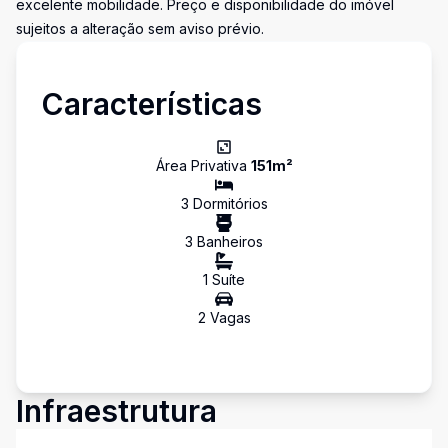
excelente mobilidade. Preço e disponibilidade do imóvel
sujeitos a alteração sem aviso prévio.
Características
Área Privativa
151
m²
3
Dormitório
s
3
Banheiro
s
1
Suíte
2
Vaga
s
Infraestrutura