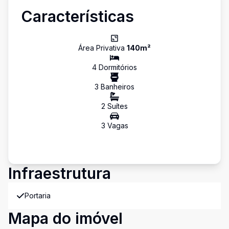
Características
Área Privativa
140
m²
4
Dormitório
s
3
Banheiro
s
2
Suíte
s
3
Vaga
s
Infraestrutura
Portaria
Mapa do imóvel