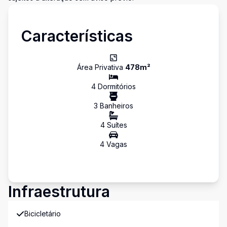
Características
Área Privativa
478
m²
4
Dormitório
s
3
Banheiro
s
4
Suíte
s
4
Vaga
s
Infraestrutura
Bicicletário