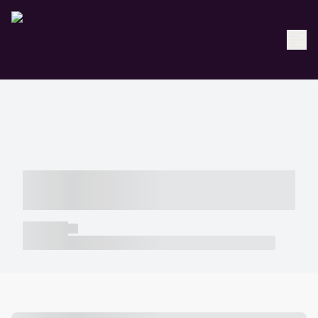
----- ----- -- ------ ---- ---- -- ----- -----
----- --- ------
----- -----
----- ----- -- ------ ---- ---- -- ----- ----- ----- --- ------