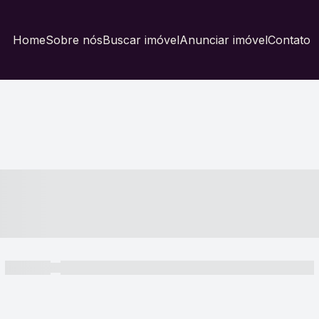
Home
Sobre nós
Buscar imóvel
Anunciar imóvel
Contato
----- ---- ---- -- ----
----- -----
----- ----- -- ------ ---- ---- -- ----- ----- ----- --- ------