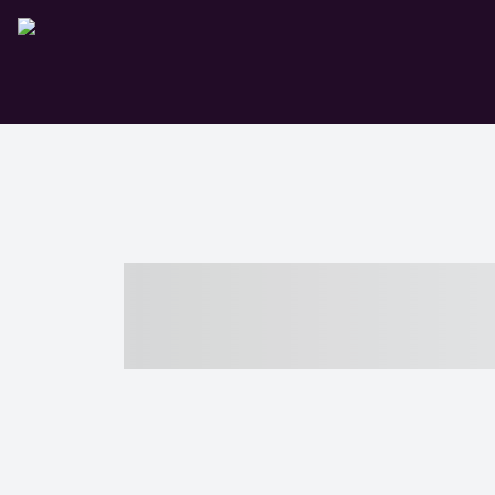
----- ----- -- -
- ------