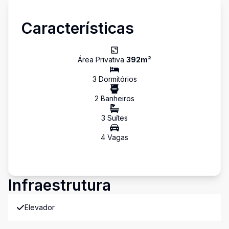
Características
Área Privativa
392
m²
3
Dormitório
s
2
Banheiro
s
3
Suíte
s
4
Vaga
s
Infraestrutura
Elevador