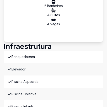
2
Banheiro
s
4
Suíte
s
4
Vaga
s
Infraestrutura
Brinquedoteca
Elevador
Piscina Aquecida
Piscina Coletiva
Piscina Infantil