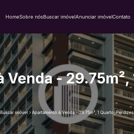
Home
Sobre nós
Buscar imóvel
Anunciar imóvel
Contato
 Venda - 29.75m², 
Buscar imóvel
Apartamento à Venda - 29.75m², 1 Quarto, Perdizes