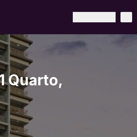
(11) 95328-6805
1 Quarto,