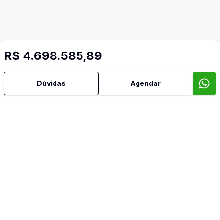
R$ 4.698.585,89
Dúvidas
Agendar
Imóveis semelhantes
Confira imóveis semelhantes
Cód:
RE36415
Comparar