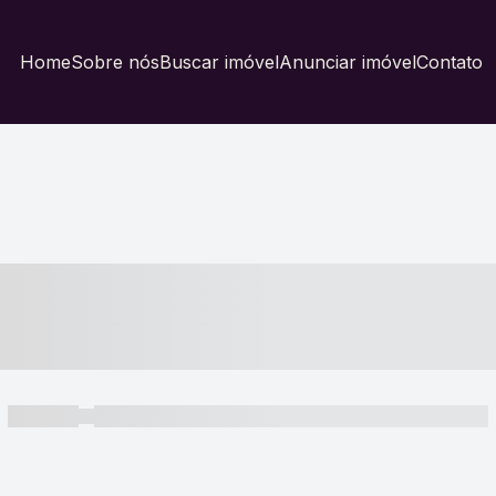
Home
Sobre nós
Buscar imóvel
Anunciar imóvel
Contato
----- ---- ---- -- ----
----- -----
----- ----- -- ------ ---- ---- -- ----- ----- ----- --- ------