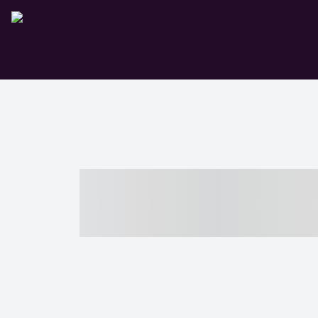
----- ----- -- -
- ------