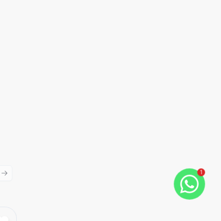
1
ious slide
Next slide