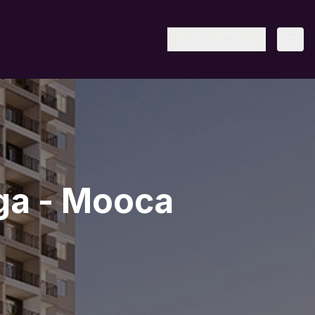
(11) 95328-6805
aga - Mooca