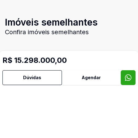
Imóveis semelhantes
Confira imóveis semelhantes
R$ 15.298.000,00
Cód:
RE43294
Comparar
Có
Dúvidas
Agendar