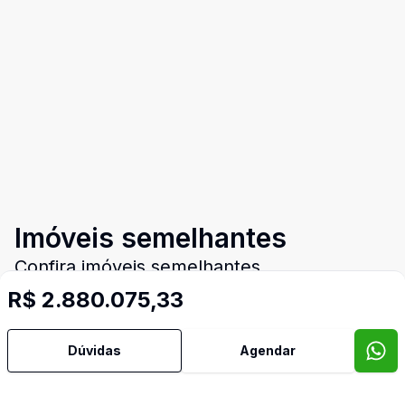
Imóveis semelhantes
Confira imóveis semelhantes
R$ 2.880.075,33
Dúvidas
Agendar
Cód:
RE54954
Comparar
Có