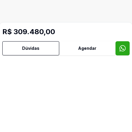
R$ 309.480,00
Dúvidas
Agendar
Imóveis semelhantes
Confira imóveis semelhantes
Cód:
RE51814
Comparar
Có